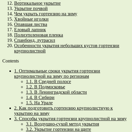
Вертикальное укрытие
Укрытие почвой
Чем укрыть гортензию на зиму
Хвойные иголки
Опавшая листва
Еловый лапник
Полиэтиленовая пленка
Спанбонд, лутрасил
Особенности укрытия небольших кустов гортензии
крупнолистной
Contents
1.
Оптимальные сроки укрытия гортензии
крупнолистной на зиму по регионам
1.1.
В Средней полосе
1.2.
В Подмосковье
1.3.
В Ленинградской области
1.4.
В Сибири
1.5.
На Урале
2.
Как подготовить гортензию крупнолистную к
укрытию на зиму
3.
Способы укрытия гортензии крупнолистной на зиму
3.1.
Воздушно-сухой метод укрытия
3.2.
Укрытие гортензии на щите