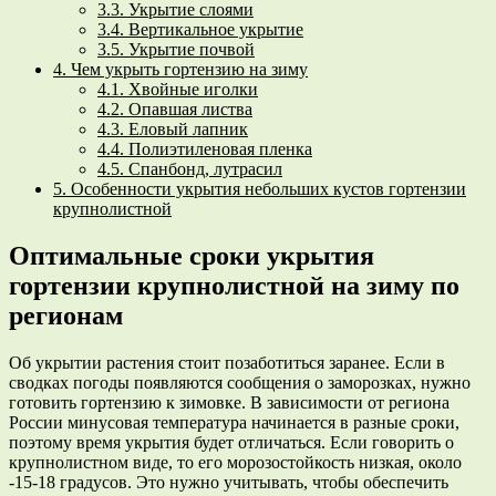
3.3.
Укрытие слоями
3.4.
Вертикальное укрытие
3.5.
Укрытие почвой
4.
Чем укрыть гортензию на зиму
4.1.
Хвойные иголки
4.2.
Опавшая листва
4.3.
Еловый лапник
4.4.
Полиэтиленовая пленка
4.5.
Спанбонд, лутрасил
5.
Особенности укрытия небольших кустов гортензии
крупнолистной
Оптимальные сроки укрытия
гортензии крупнолистной на зиму по
регионам
Об укрытии растения стоит позаботиться заранее. Если в
сводках погоды появляются сообщения о заморозках, нужно
готовить гортензию к зимовке. В зависимости от региона
России минусовая температура начинается в разные сроки,
поэтому время укрытия будет отличаться. Если говорить о
крупнолистном виде, то его морозостойкость низкая, около
-15-18 градусов. Это нужно учитывать, чтобы обеспечить