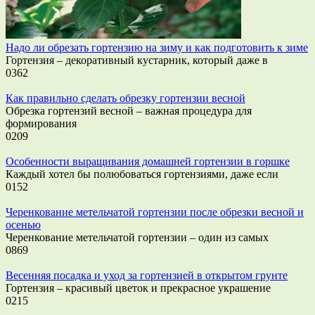
Надо ли обрезать гортензию на зиму и как подготовить к зиме
Гортензия – декоративный кустарник, который даже в
0
362
Как правильно сделать обрезку гортензии весной
Обрезка гортензий весной – важная процедура для
формирования
0
209
Особенности выращивания домашней гортензии в горшке
Каждый хотел бы полюбоваться гортензиями, даже если
0
152
Черенкование метельчатой гортензии после обрезки весной и
осенью
Черенкование метельчатой гортензии – один из самых
0
869
Весенняя посадка и уход за гортензией в открытом грунте
Гортензия – красивый цветок и прекрасное украшение
0
215