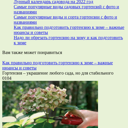
Лунный календарь садовода на 2022 год
Самые популярные виды садовых гортензий с фото и
названиями
Самые популярные виды и сорта гортензии с фото и
названиями
Как правильно подготовить гортензию к зиме – важные
нюансы и советы
Надо ли обрезать гортензию на зиму и как подготовить
к зиме
Вам также может понравиться
Как правильно подготовить гортензию к зиме – важные
нюансы и советы
Гортензия – украшение любого сада, но для стабильного
0
104