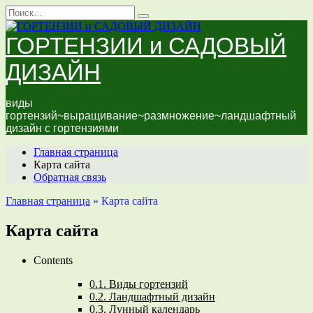
Перейти
Search
к
for:
содержанию
ГОРТЕНЗИИ и САДОВЫЙ
ДИЗАЙН
виды
гортензий~выращивание~размножение~ландшафтный
дизайн с гортензиями
Главная страница
Карта сайта
Обратная связь
Главная страница
»
Карта сайта
Карта сайта
Contents
0.1.
Виды гортензий
0.2.
Ландшафтный дизайн
0.3.
Лунный календарь