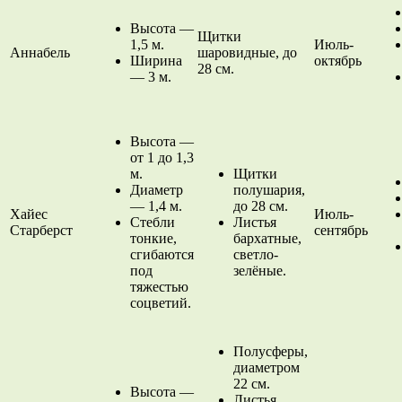
Высота —
Щитки
1,5 м.
Июль-
Аннабель
шаровидные, до
Ширина
октябрь
28 см.
— 3 м.
Высота —
от 1 до 1,3
м.
Щитки
Диаметр
полушария,
— 1,4 м.
до 28 см.
Хайес
Июль-
Стебли
Листья
Старберст
сентябрь
тонкие,
бархатные,
сгибаются
светло-
под
зелёные.
тяжестью
соцветий.
Полусферы,
диаметром
22 см.
Высота —
Листья