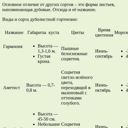
Основное отличие от других сортов – это форма листьев,
напоминающая дубовые. Отсюда и её название.
Виды и сорта дуболистной гортензии:
Время
Название
Габариты куста
Цветы
Морозо
цветения
Высота —
Гармония
Пышные
1,3-1,6 м.
Июнь-
-
белоснежные
Густая
сентябрь
4
соцветия.
крона.
Соцветия
светло-зелёного
цвета,
Высота — 0,7-
Июнь-
-
Аметист
переходящий в
0,8 м.
октябрь
4
малиновый с
оттенками
голубого.
Высота —
45-50 см.
Небольшие
Соцветия
Июнь-
-