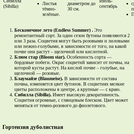
Сибилла
Июль-
Листья
диаметром до
с
(Sibilla)
сентябрь
тёмно-
30 см.
п
зелёные.
П
Бесконечное лето (Endless Summer)
.
Это
ремонтантный сорт. За один сезон бутоны появляются 2
или 3 раза. Соцветия могут быть розовыми и лиловыми
или нежно-голубыми, в зависимости от того, на какой
почве они растут – щелочной или кислотной.
Блюм стар (Bloom star).
Особенность сорта —
бордовые побеги. Окрас соцветий зависит от почвы, на
которой кусты растут. На кислой почве – голубые, на
щелочной — розовые.
Блаумайзе (Blaumeise).
В зависимости от состава
почвы, изменяется цвет бутонов. В соцветиях мелкие
цветы расположены в центре, а крупные — с краю.
Сибилла (Sibilla).
Имеет высокую декоративность.
Соцветия огромные, с глянцевым блеском. Цвет может
меняться от темно-розового до фиолетового.
Гортензия дуболистная