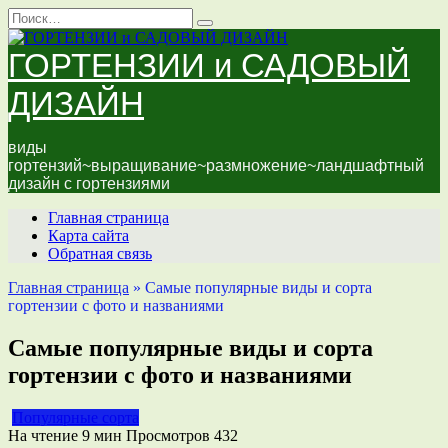
Перейти
Search
к
for:
содержанию
ГОРТЕНЗИИ и САДОВЫЙ
ДИЗАЙН
виды
гортензий~выращивание~размножение~ландшафтный
дизайн с гортензиями
Главная страница
Карта сайта
Обратная связь
Главная страница
»
Самые популярные виды и сорта
гортензии с фото и названиями
Самые популярные виды и сорта
гортензии с фото и названиями
Популярные сорта
На чтение
9 мин
Просмотров
432