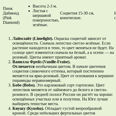
Высота 2-3 м.
Пинк
Листья с
Даймонд
Соцветия 15-30 см,
шершавой
(Pink
конические.
поверхностью,
Diamond)
зелёные.
Лаймлайт (Limelight).
Окраска соцветий зависит от
освещённости. Сначала лепестки светло-зелёные. Если
растение находится в тени, то цвет меняться не будет. На
солнце цвет изменится сначала на белый, а к осени — на
розовый. Цветы имеют приятный аромат.
Ванилла Фрейз (Vanille-Fraise).
Отличается
необычным цветом. В начале цветения
соцветия сливочного оттенка, который постепенно
меняется на ярко-розовый. Цвет от основания к вершине
пирамиды неравномерный.
Бобо (Bobo).
Это карликовый сорт гортензии. Цвет
лепестков меняется от лаймового до белого и светло-
розового. В средней полосе России он растёт на хорошо
освещённых участках или в полутени. На Юге лучше
выбирать тенистые места.
Киушу (Kyushu).
Обладает густой веерообразной
кроной. Среди небольших фертильных цветов