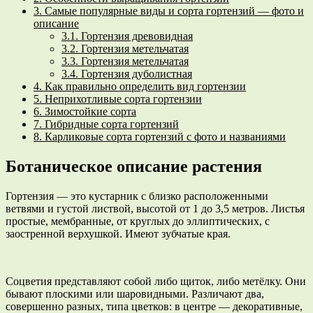
3.
Самые популярные виды и сорта гортензий — фото и
описание
3.1.
Гортензия древовидная
3.2.
Гортензия метельчатая
3.3.
Гортензия метельчатая
3.4.
Гортензия дуболистная
4.
Как правильно определить вид гортензии
5.
Неприхотливые сорта гортензии
6.
Зимостойкие сорта
7.
Гибридные сорта гортензий
8.
Карликовые сорта гортензий с фото и названиями
Ботаническое описание растения
Гортензия — это кустарник с близко расположенными
ветвями и густой листвой, высотой от 1 до 3,5 метров. Листья
простые, мембранные, от круглых до эллиптических, с
заостренной верхушкой. Имеют зубчатые края.
Соцветия представляют собой либо щиток, либо метёлку. Они
бывают плоскими или шаровидными. Различают два,
совершенно разных, типа цветков: в центре — декоративные,