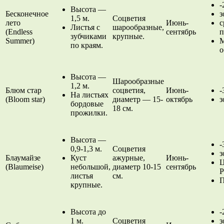
-
Высота —
Бесконечное
з
1,5 м.
Соцветия
лето
Июнь-
с
Листья с
шарообразные,
(Endless
сентябрь
п
зубчиками
крупные.
Summer)
М
по краям.
о
Высота —
Шарообразные
1,2 м.
Блюм стар
соцветия,
Июнь-
-
На листьях
(Bloom star)
диаметр — 15-
октябрь
з
бордовые
18 см.
прожилки.
Высота —
-
0,9-1,3 м.
Соцветия
з
Блаумайзе
Куст
ажурные,
Июнь-
Ц
(Blaumeise)
небольшой,
диаметр 10-15
сентябрь
Р
листья
см.
П
крупные.
Высота до
-
1 м.
Соцветия
з