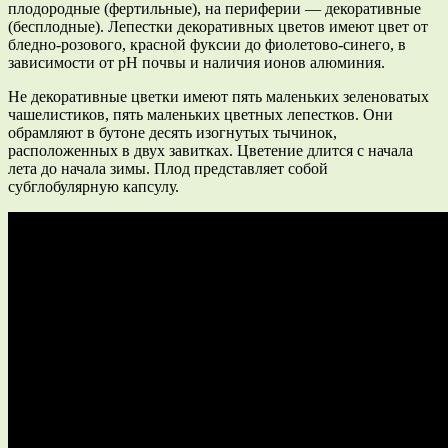
плодородные (фертильные), на периферии — декоративные
(бесплодные). Лепестки декоративных цветов имеют цвет от
бледно-розового, красной фуксии до фиолетово-синего, в
зависимости от рН почвы и наличия ионов алюминия.
Не декоративные цветки имеют пять маленьких зеленоватых
чашелистиков, пять маленьких цветных лепестков. Они
обрамляют в бутоне десять изогнутых тычинок,
расположенных в двух завитках. Цветение длится с начала
лета до начала зимы. Плод представляет собой
субглобулярную капсулу.