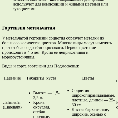
используют для композиций и живыми цветами или
сухоцветами.
Гортензия метельчатая
У метельчатой гортензии соцветия образуют метёлки из
большого количества цветков. Многие виды могут изменять
цвет от белого до тёмно-розового. Первое цветение
происходит в 4-5 лет. Кусты её неприхотливы и
морозоустойчивы.
Виды и сорта гортензии для Подмосковья:
Название
Габариты куста
Цветы
Соцветия
Высота — 1,5-
широкопирамидальные,
2,5 м.
плотные, длиной — 25-
Лаймлайт
Крона
30 см.
(Limelight)
округлая,
Листья бархатистые,
стебли
широкие, осенью с
прочные.